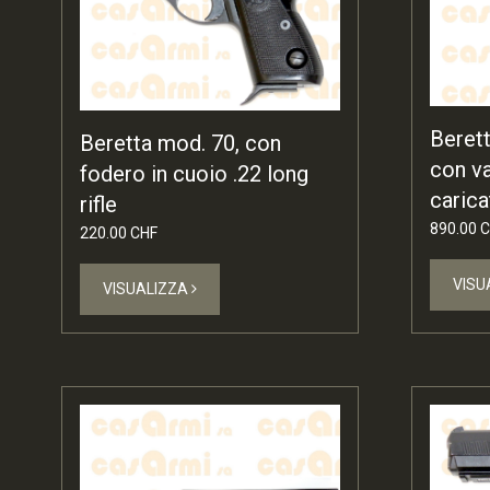
Beret
Beretta mod. 70, con
con v
fodero in cuoio .22 long
carica
rifle
890.00 
220.00 CHF
VISU
VISUALIZZA