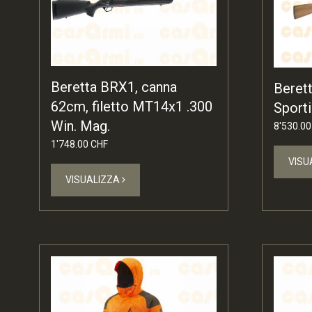
Beretta BRX1, canna
Beret
62cm, filetto MT14x1 .300
Sport
Win. Mag.
8'530.00
1'748.00 CHF
VISU
VISUALIZZA