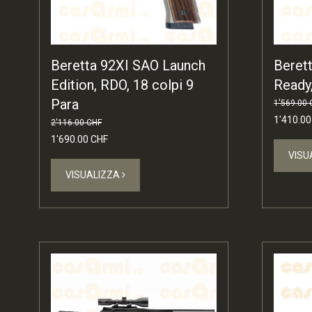
Beretta 92XI SAO Launch
Beret
Edition, RDO, 18 colpi 9
Ready,
Para
1'569.00 
1'410.00
2'116.00 CHF
1'690.00 CHF
VISU
VISUALIZZA