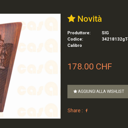
Novità
Produttore:
SIG
Codice:
34218132gTe
Calibro
178.00 CHF
AGGIUNGI ALLA WISHLIST
Share :