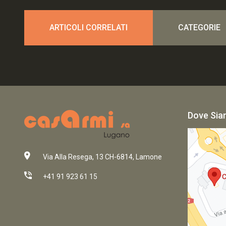
ARTICOLI CORRELATI
CATEGORIE
Dove Si
Via Alla Resega, 13 CH-6814, Lamone
+41 91 923 61 15