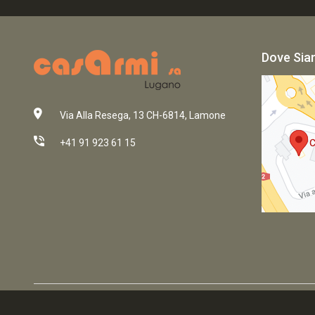
Dove Si
Via Alla Resega, 13 CH-6814, Lamone
+41 91 923 61 15
© 2026 Powered by
Ticyweb Sagl