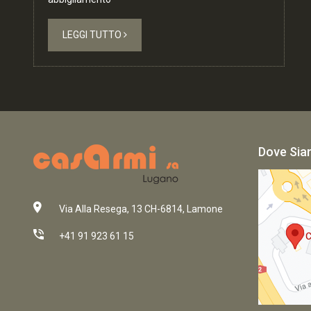
LEGGI TUTTO
Dove Si
Via Alla Resega, 13 CH-6814, Lamone
+41 91 923 61 15