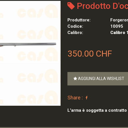
Prodotto D'o
Produttore:
Forgero
Codice:
10095
Calibro:
Calibro 
350.00 CHF
AGGIUNGI ALLA WISHLIST
Share :
L'arma è soggetta a contratto