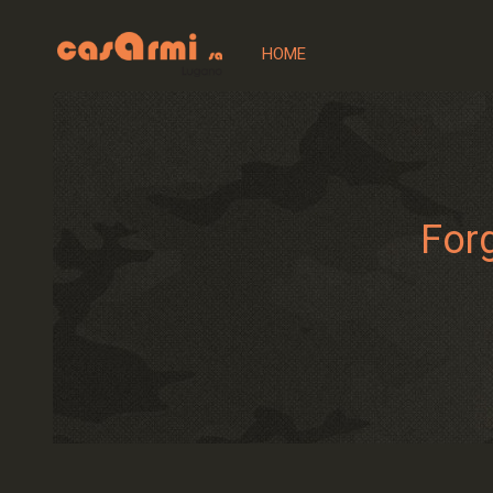
HOME
Forg