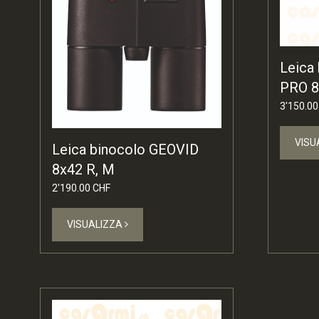
Leica
PRO 8
3'150.00
VISU
Leica binocolo GEOVID
8x42 R, M
2'190.00 CHF
VISUALIZZA