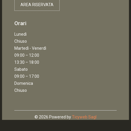
AREA RISERVATA
Orari
Lunedì
Chiuso
Martedì - Venerdì
09:00 – 12:00
13:30 – 18:00
Sabato
09:00 – 17:00
Domenica
Chiuso
© 2026 Powered by
Ticyweb Sagl
Home
Cerca
Contattaci