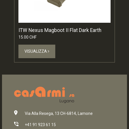
ITW Nexus Magboot II Flat Dark Earth
15.00 CHF
VISUALIZZA
Via Alla Resega, 13 CH-6814, Lamone
+41 91 923 61 15