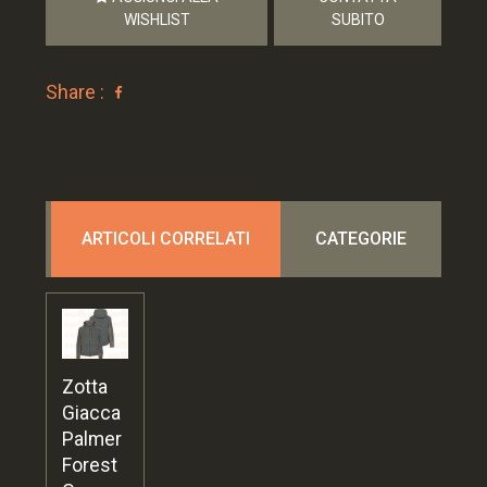
WISHLIST
SUBITO
Share :
ARTICOLI CORRELATI
CATEGORIE
Zotta
Giacca
Palmer
Forest