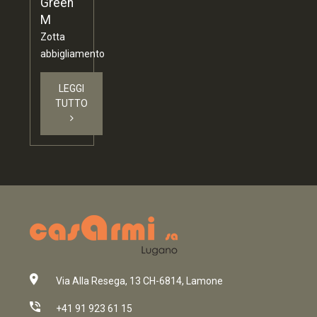
Green
M
Zotta
abbigliamento
LEGGI
TUTTO
Via Alla Resega, 13 CH-6814, Lamone
+41 91 923 61 15