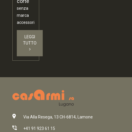
corte
senza
marca
accessori
LEGGI
TUTTO
Via Alla Resega, 13 CH-6814, Lamone
+41 91 923 61 15