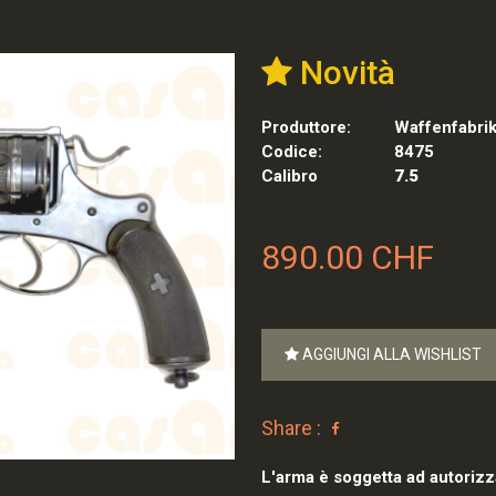
Novità
Produttore:
Waffenfabri
Codice:
8475
Calibro
7.5
890.00 CHF
AGGIUNGI ALLA WISHLIST
Share :
L'arma è soggetta ad autorizz