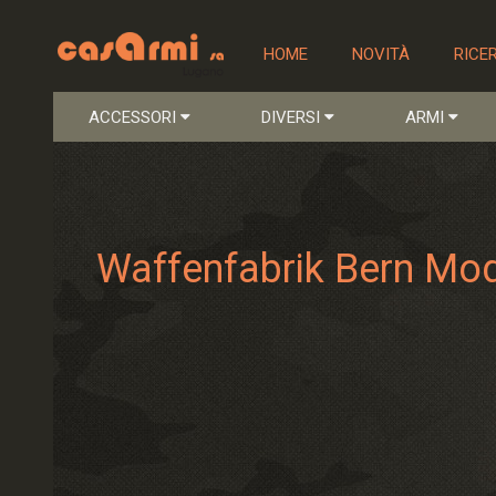
HOME
NOVITÀ
RICE
ACCESSORI
DIVERSI
ARMI
Waffenfabrik Bern Mod