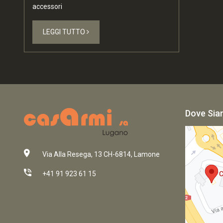
accessori
LEGGI TUTTO
Dove Si
Via Alla Resega, 13 CH-6814, Lamone
+41 91 923 61 15