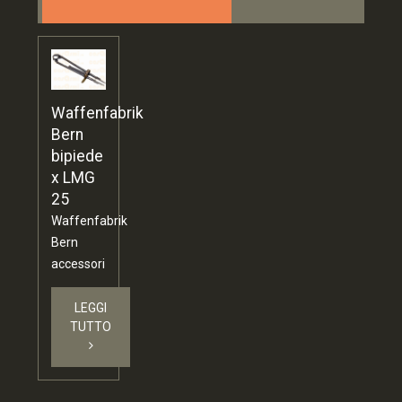
Waffenfabrik
Bern
bipiede
x LMG
25
Waffenfabrik
Bern
accessori
LEGGI
TUTTO