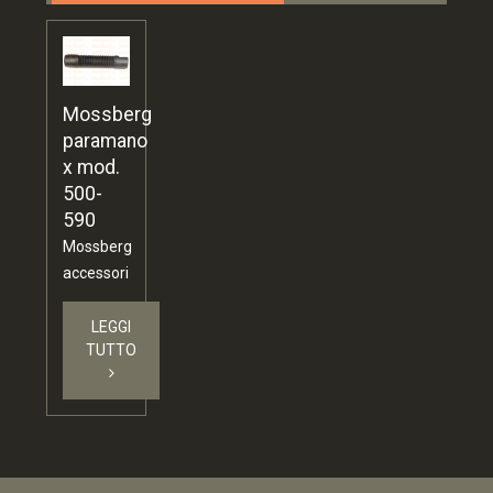
Mossberg
paramano
x mod.
500-
590
Mossberg
accessori
LEGGI
TUTTO