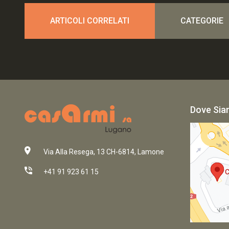
ARTICOLI CORRELATI
CATEGORIE
Dove Si
Via Alla Resega, 13 CH-6814, Lamone
+41 91 923 61 15