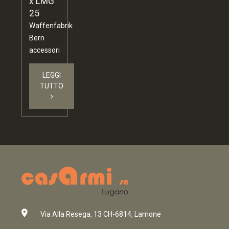
x LMG
25
Waffenfabrik
Bern
accessori
LEGGI
TUTTO
Via Alla Resega, 13 CH-6814, Lamone