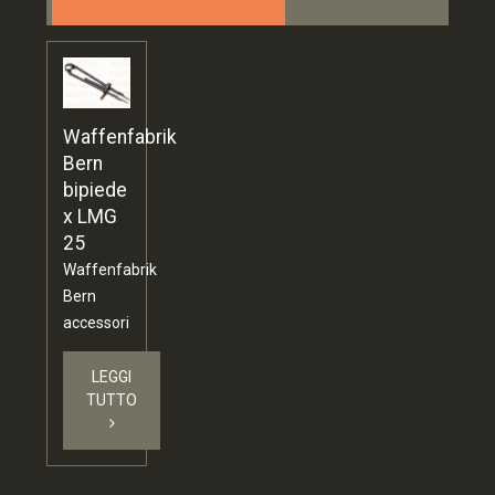
Waffenfabrik
Bern
bipiede
x LMG
25
Waffenfabrik
Bern
accessori
LEGGI
TUTTO