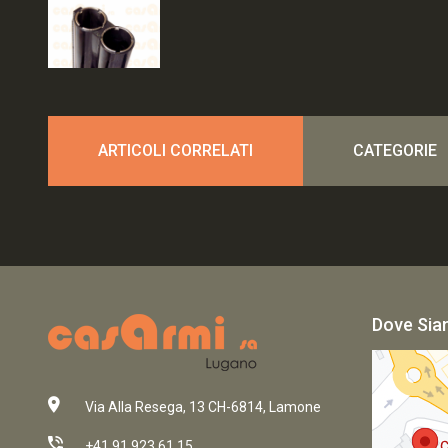
ARTICOLI CORRELATI
CATEGORIE
Dove Si
Via Alla Resega, 13 CH-6814, Lamone
+41 91 923 61 15