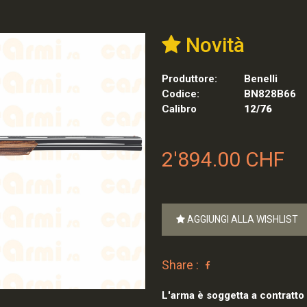
Novità
Produttore:
Benelli
Codice:
BN828B66
Calibro
12/76
2'894.00 CHF
AGGIUNGI ALLA WISHLIST
Share :
L'arma è soggetta a contratto