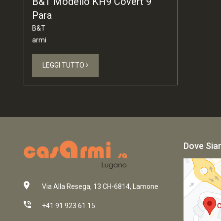
B&T Modello KH9 Covert 9
Para
B&T
armi
LEGGI TUTTO
Dove Si
Via Alla Resega, 13 CH-6814, Lamone
+41 91 923 61 15