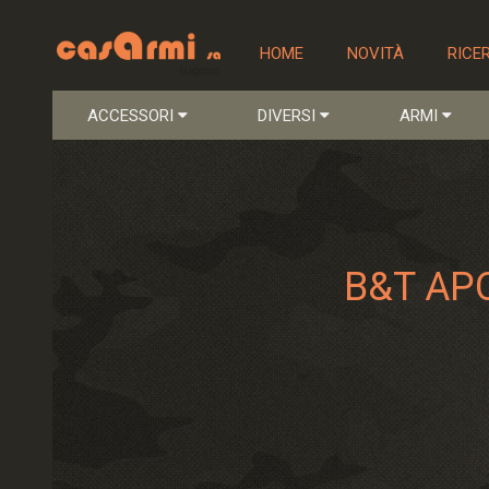
HOME
NOVITÀ
RICE
ACCESSORI
DIVERSI
ARMI
B&T APC