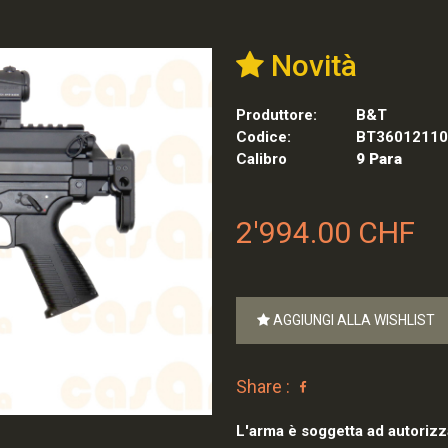
Novità
Produttore:
B&T
Codice:
BT36012110
Calibro
9 Para
2'994.00 CHF
AGGIUNGI ALLA WISHLIST
Share :
L'arma è soggetta ad autorizz